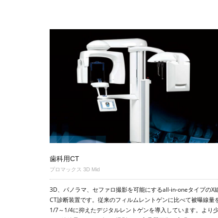
歯科用CT
プロマックス 3D Mid
3D、パノラマ、セファロ撮影を可能にするall-in-oneタイプのX
CT診断装置です。従来のフィルムレントゲンに比べて被曝線量
1/7～1/4に抑えたデジタルレントゲンを導入しています。より