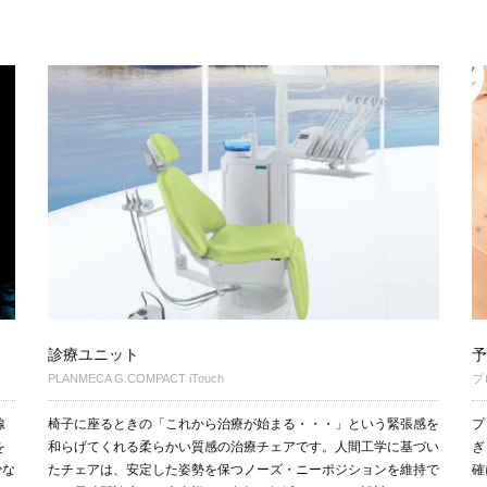
診療ユニット
予
PLANMECA G.COMPACT iTouch
プ
線
椅子に座るときの「これから治療が始まる・・・」という緊張感を
プ
を
和らげてくれる柔らかい質感の治療チェアです。人間工学に基づい
ぎ
少な
たチェアは、安定した姿勢を保つノーズ・ニーポジションを維持で
確